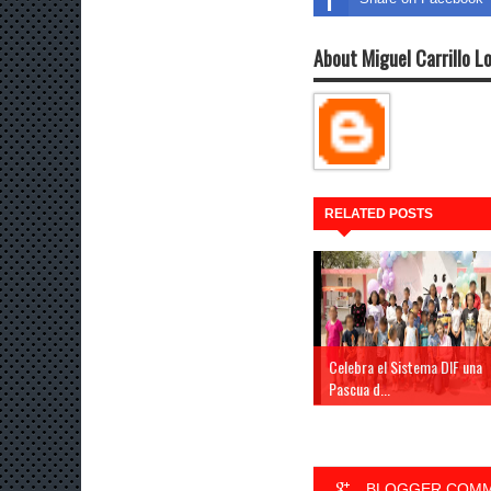
About Miguel Carrillo L
RELATED POSTS
Celebra el Sistema DIF una
Pascua d...
BLOGGER COM