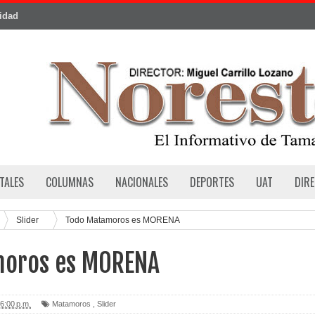
cidad
TALES
COLUMNAS
NACIONALES
DEPORTES
UAT
DIR
Slider
Todo Matamoros es MORENA
moros es MORENA
6:00 p.m.
Matamoros
,
Slider