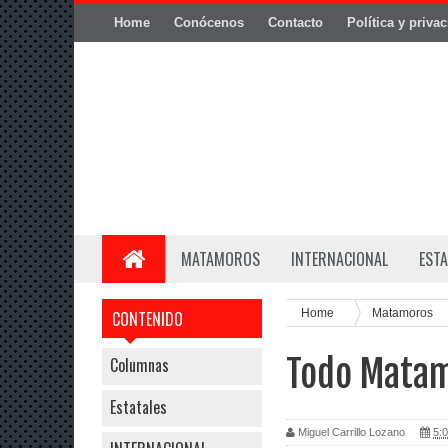
Home
Conócenos
Contacto
Política y priva
MATAMOROS
INTERNACIONAL
ESTA
Home
Matamoros
CONTENIDO
Todo Mata
Columnas
Estatales
Miguel Carrillo Lozano
5:0