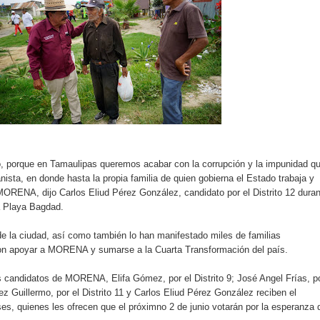
io, porque en Tamaulipas queremos acabar con la corrupción y la impunidad q
nista, en donde hasta la propia familia de quien gobierna el Estado trabaja y
ORENA, dijo Carlos Eliud Pérez González, candidato por el Distrito 12 dura
la Playa Bagdad.
de la ciudad, así como también lo han manifestado miles de familias
on apoyar a MORENA y sumarse a la Cuarta Transformación del país.
s candidatos de MORENA, Elifa Gómez, por el Distrito 9; José Angel Frías, p
hez Guillermo, por el Distrito 11 y Carlos Eliud Pérez González reciben el
s, quienes les ofrecen que el próximno 2 de junio votarán por la esperanza 