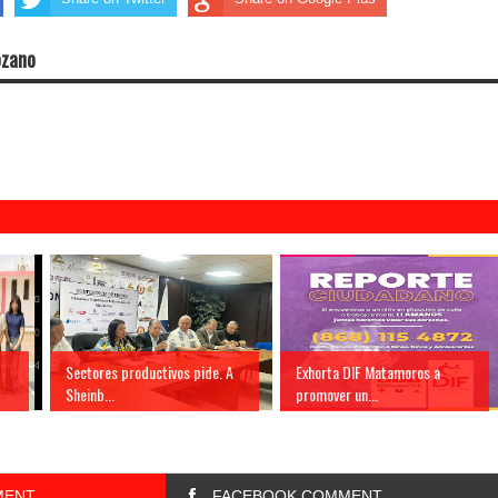
ozano
Sectores productivos pide. A
Exhorta DIF Matamoros a
Sheinb...
promover un...
MENT
FACEBOOK COMMENT