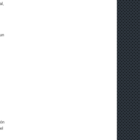
al,
 un
ión
el