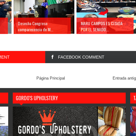
Desecha Congreso
MARU CAMPOS ES CITADA
comparecencia de M...
POR EL SENADO...
MENT
FACEBOOK COMMENT
Página Principal
Entrada anti
GORDO'S UPHOLSTERY
T