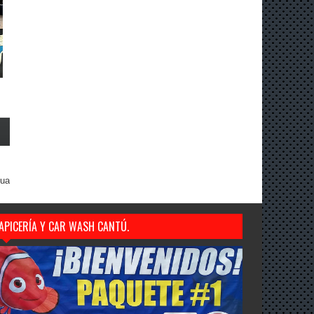
gua
APICERÍA Y CAR WASH CANTÚ.