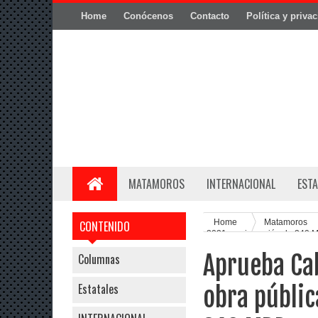
Home
Conócenos
Contacto
Política y priva
MATAMOROS
INTERNACIONAL
ESTA
Home
Matamoros
CONTENIDO
2021 con inversión de 240 
Aprueba Ca
Columnas
Estatales
obra públic