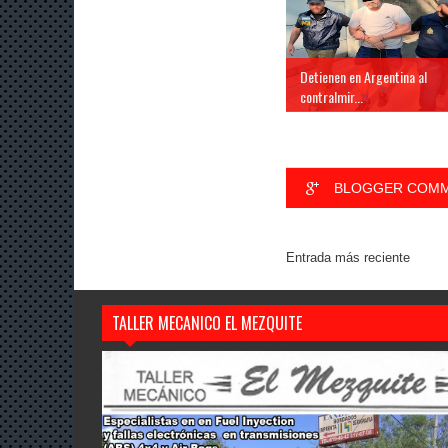
Detienen en Argentina al
contralmir...
BLOGGER COM
Entrada más reciente
TALLER MECANICO EL MEZQUITE