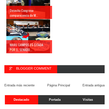
Desecha Congreso
comparecencia de M...
MARU CAMPOS ES CITADA
POR EL SENADO...
BLOGGER COMMENT
FACEBOOK COMMENT
Entrada más reciente
Página Principal
Entrada antigua
Destacado
Portada
Visitas