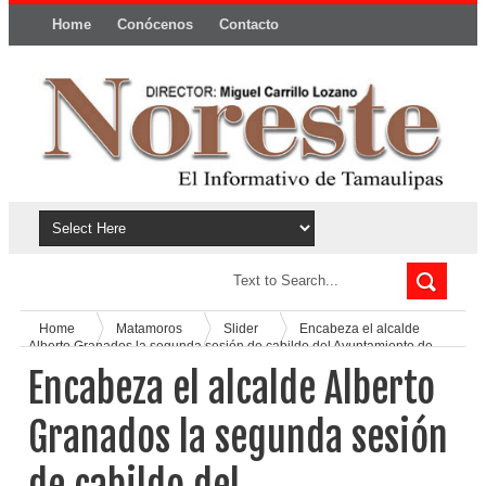
Home
Conócenos
Contacto
Política y privacidad
Home
Matamoros
Slider
Encabeza el alcalde
Alberto Granados la segunda sesión de cabildo del Ayuntamiento de
Matamoros*
Encabeza el alcalde Alberto
Granados la segunda sesión