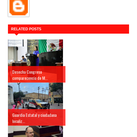
RELATED POSTS
Desecha Congreso
comparecencia de M...
Guardia Estatal y ciudadana
localiz...