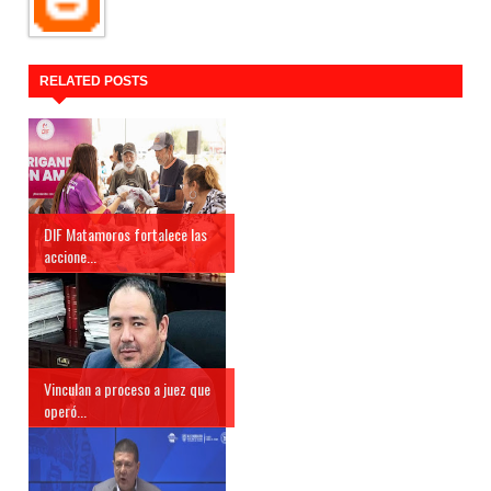
RELATED POSTS
DIF Matamoros fortalece las
accione...
Vinculan a proceso a juez que
operó...