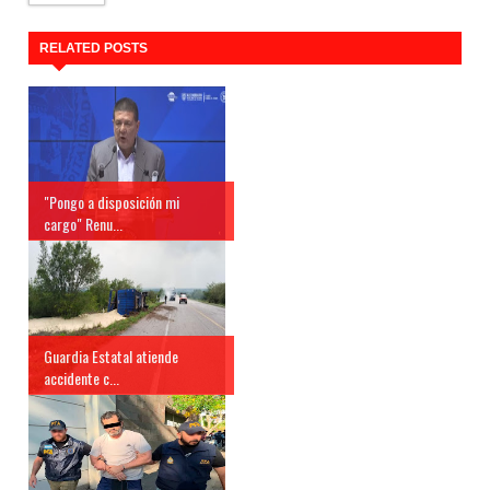
RELATED POSTS
"Pongo a disposición mi
cargo" Renu...
Guardia Estatal atiende
accidente c...