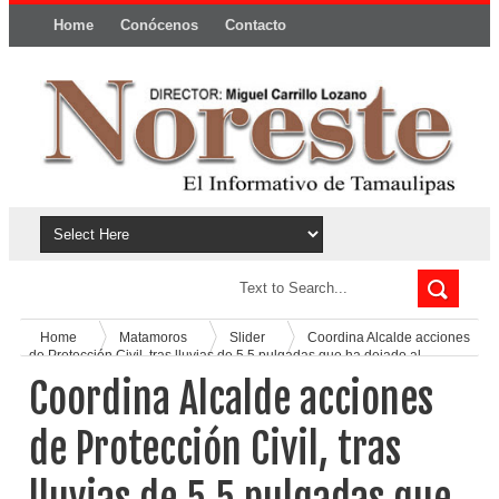
Home
Conócenos
Contacto
Política y privacidad
Home
Matamoros
Slider
Coordina Alcalde acciones
de Protección Civil, tras lluvias de 5.5 pulgadas que ha dejado al
momento la tormenta tropical # 8
Coordina Alcalde acciones
de Protección Civil, tras