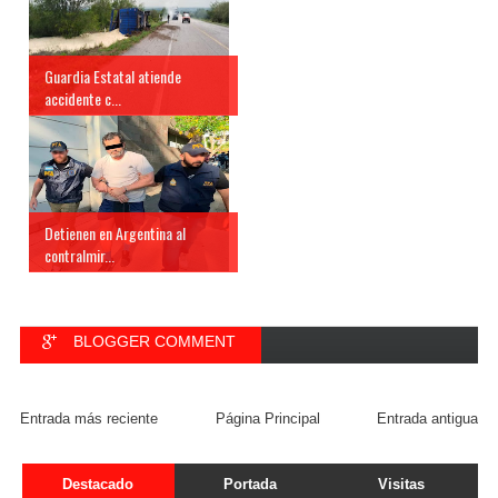
Guardia Estatal atiende
accidente c...
Detienen en Argentina al
contralmir...
BLOGGER COMMENT
FACEBOOK COMMENT
Entrada más reciente
Página Principal
Entrada antigua
Destacado
Portada
Visitas