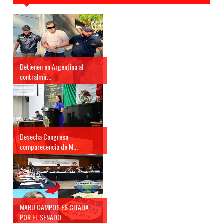
Detienen en Argentina al
contralmir...
Desecha Congreso
comparecencia de M...
MARU CAMPOS ES CITADA
POR EL SENADO...