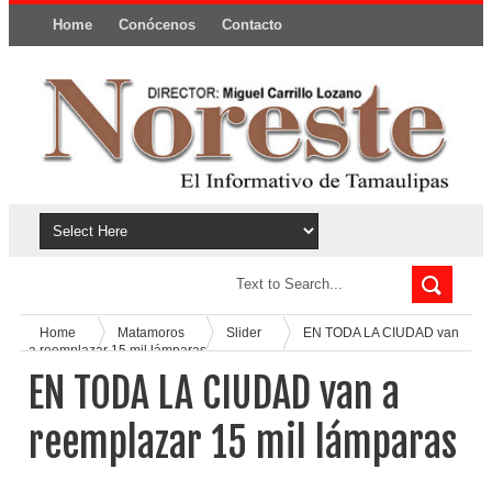
Home
Conócenos
Contacto
Política y privacidad
Home
Matamoros
Slider
EN TODA LA CIUDAD van
a reemplazar 15 mil lámparas
EN TODA LA CIUDAD van a
reemplazar 15 mil lámparas