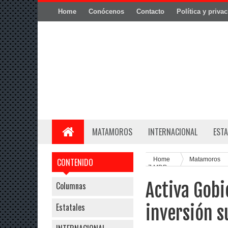
Home
Conócenos
Contacto
Política y priva
MATAMOROS
INTERNACIONAL
ESTA
Home
Matamoros
CONTENIDO
7 MDP
Activa Gob
Columnas
Estatales
inversión s