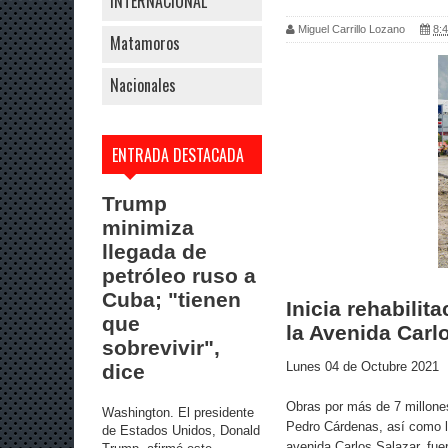
INTERNACIONAL
Miguel Carrillo Lozano
8:4
Matamoros
Nacionales
ENTRADA DESTACADA
Trump
minimiza
llegada de
petróleo ruso a
Cuba; "tienen
Inicia rehabili
que
la Avenida Carl
sobrevivir",
Lunes 04 de Octubre 2021
dice
Obras por más de 7 millones
Washington. El presidente
Pedro Cárdenas, así como la
de Estados Unidos, Donald
avenida Carlos Salazar, fue