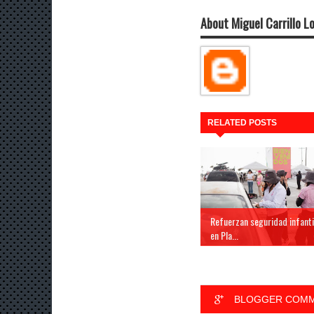
About Miguel Carrillo L
RELATED POSTS
Refuerzan seguridad infanti
en Pla...
BLOGGER COM