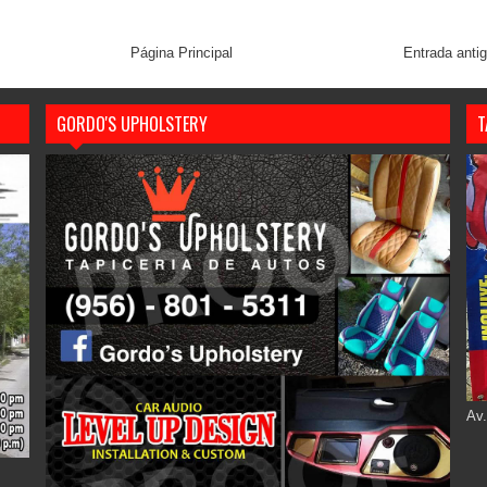
Página Principal
Entrada anti
GORDO'S UPHOLSTERY
T
Av.