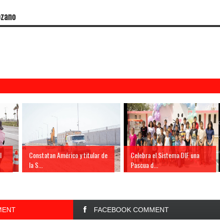
ozano
l
Constatan Américo y titular de
Celebra el Sistema DIF una
la S...
Pascua d...
MENT
FACEBOOK COMMENT