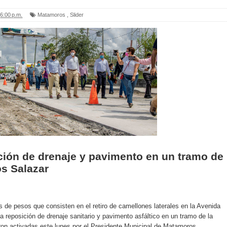
6:00 p.m.
Matamoros
,
Slider
tación de drenaje y pavimento en un tramo de
os Salazar
 de pesos que consisten en el retiro de camellones laterales en la Avenida
 reposición de drenaje sanitario y pavimento asfáltico en un tramo de la
ron activadas este lunes por el Presidente Municipal de Matamoros.