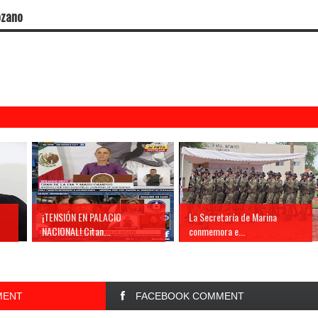
ozano
¡TENSIÓN EN PALACIO
La Secretaría de Marina
NACIONAL! Citan...
conmemora e...
MENT
FACEBOOK COMMENT