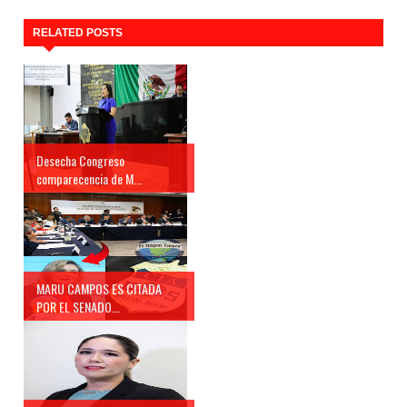
RELATED POSTS
Desecha Congreso
comparecencia de M...
MARU CAMPOS ES CITADA
POR EL SENADO...