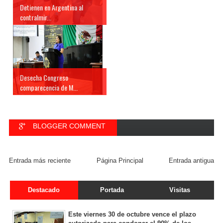
Detienen en Argentina al
contralmir...
Desecha Congreso
comparecencia de M...
BLOGGER COMMENT
FACEBOOK COMMENT
Entrada más reciente
Página Principal
Entrada antigua
Destacado
Portada
Visitas
Este viernes 30 de octubre vence el plazo