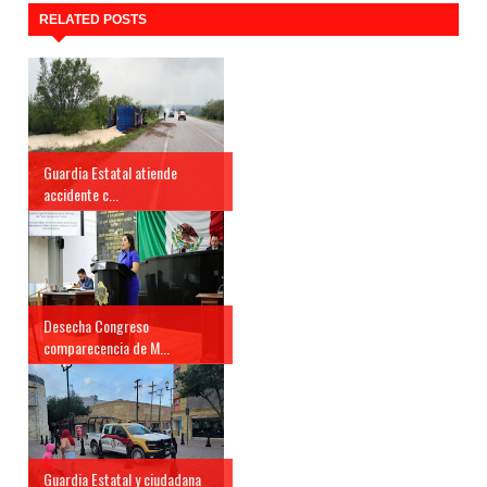
RELATED POSTS
Guardia Estatal atiende
accidente c...
Desecha Congreso
comparecencia de M...
Guardia Estatal y ciudadana