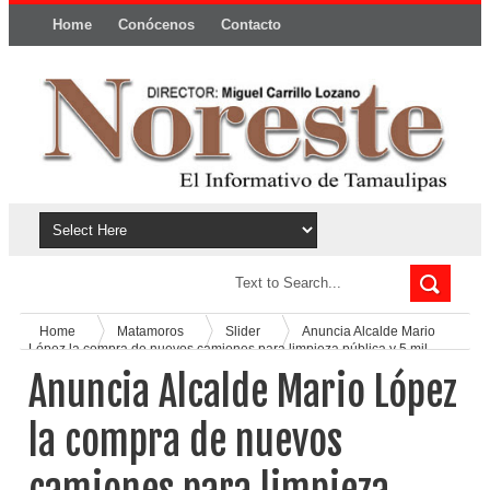
Home
Conócenos
Contacto
Política y privacidad
Home
Matamoros
Slider
Anuncia Alcalde Mario
López la compra de nuevos camiones para limpieza pública y 5 mil
luminarias para alumbrado
Anuncia Alcalde Mario López
la compra de nuevos