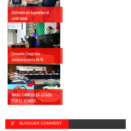
Detienen en Argentina al
contralmir...
Desecha Congreso
comparecencia de M...
MARU CAMPOS ES CITADA
POR EL SENADO...
BLOGGER COMMENT