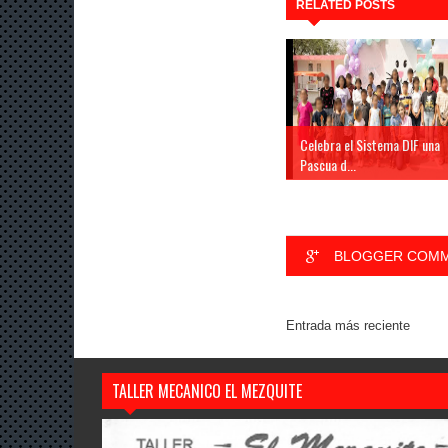
RELATED POSTS
Celebra el Sistema DIF una
Pascua d...
BLOGGER COM
Entrada más reciente
TALLER MECANICO EL MEZQUITE