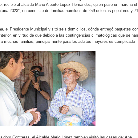
o, recibió al alcalde Mario Alberto López Hernández, quien puso en marcha el
aria 2023", en beneficio de familias humildes de 259 colonias populares y 7
ma, el Presidente Municipal visitó seis domicilios, dónde entregó paquetes co
nterior, en virtud de que debido a las contingencias climatológicas que se han
ra muchas familias, principalmente para los adultos mayores es complicado
idoro Contreras, el Alcalde Mario López también visitó las casas de: Ana