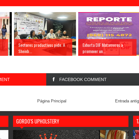
Sectores productivos pide. A
Exhorta DIF Matamoros a
Sheinb...
promover un...
MENT
FACEBOOK COMMENT
Página Principal
Entrada anti
GORDO'S UPHOLSTERY
T