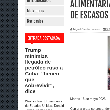
INTERNACIONAL
ALIMENTARI
Matamoros
DE ESCASOS
Nacionales
Miguel Carrillo Lozano
5:2
ENTRADA DESTACADA
Trump
minimiza
llegada de
petróleo ruso a
Cuba; "tienen
que
sobrevivir",
dice
Martes 16 de mayo 2023
Washington. El presidente
de Estados Unidos, Donald
Con una grata sorpresa, don