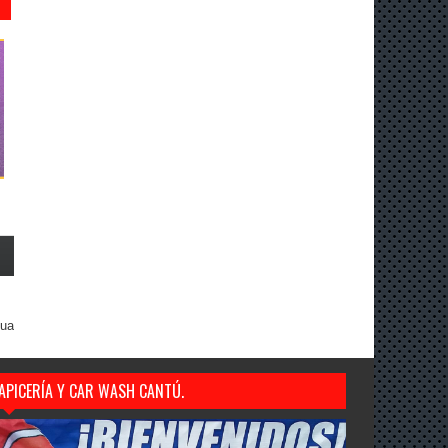
gua
APICERÍA Y CAR WASH CANTÚ.