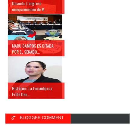
Desecha Congreso
comparecencia de M...
MARU CAMPOS ES CITADA
POR EL SENADO...
Histórico: La tamaulipeca
Frida Den...
BLOGGER COMMENT
FACEBOOK COMMENT