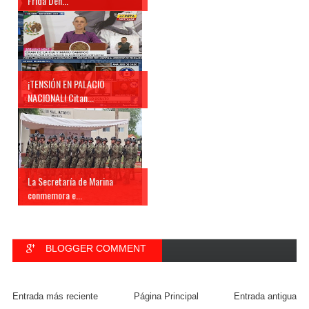
Frida Den...
¡TENSIÓN EN PALACIO
NACIONAL! Citan...
La Secretaría de Marina
conmemora e...
BLOGGER COMMENT
FACEBOOK COMMENT
Entrada más reciente
Página Principal
Entrada antigua