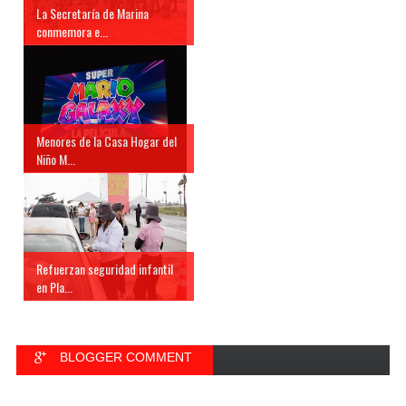
La Secretaría de Marina
conmemora e...
Menores de la Casa Hogar del
Niño M...
Refuerzan seguridad infantil
en Pla...
BLOGGER COMMENT
FACEBOOK COMMENT