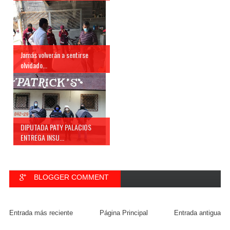
Jamás volverán a sentirse
olvidado...
DIPUTADA PATY PALACIOS
ENTREGA INSU...
BLOGGER COMMENT
FACEBOOK COMMENT
Entrada más reciente
Página Principal
Entrada antigua