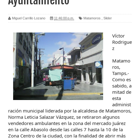
Ayuntamiento
Miguel Carrillo Lozano
11:46:00 p.m.
Matamoros
,
Slider
Víctor
Rodrigue
z
Matamo
ros,
Tamps.-
Como es
sabido, a
mitad de
esta
administ
ración municipal liderada por la alcaldesa de Matamoros,
Norma Leticia Salazar Vázquez, se retiraron algunos
vendedores ambulantes en la zona del mercado Juárez
en la calle Abasolo desde las calles 7 hasta la 10 de la
Zona Centro de la ciudad, con la finalidad de abrir más