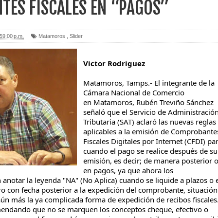
ES FISCALES EN “PAGOS”
59:00 p.m.
Matamoros
,
Slider
Victor Rodriguez
Matamoros,
Tamps
.- El integrante de la
Cámara Nacional de Comercio
en
Matamoros
,
Rubén
Treviño Sánchez
señaló que el
Servicio de Administració
Tributaria (
SAT
) aclaró las nuevas reglas
aplicables a la emisión de Comprobante
Fiscales Digitales por Internet (
CFDI
) pa
cuando el pago s
e realice después de su
emisión, es
decir
; de manera posterior 
en
pagos
, ya que ahora
los
anotar la leyenda "NA" (No Aplica) cuando se liquide a plazos o 
ro con fecha posterior
a la expedición del comprobante, situación
ún más la ya complicada forma de expedición de recibos fiscales
mendando
que no se marquen los conceptos cheque, efectivo o