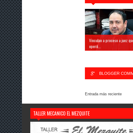
Vinculan a proceso a juez qu
operó...
BLOGGER COM
Entrada más reciente
TALLER MECANICO EL MEZQUITE