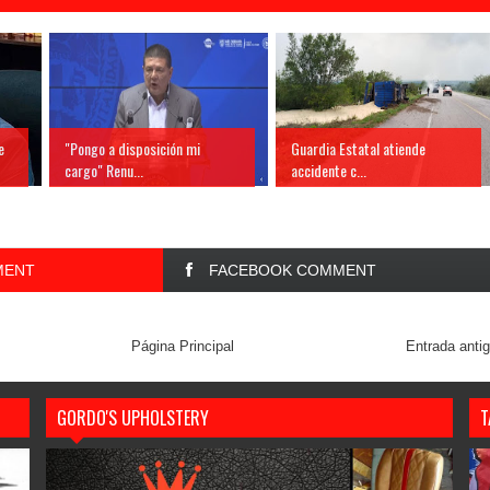
e
"Pongo a disposición mi
Guardia Estatal atiende
cargo" Renu...
accidente c...
MENT
FACEBOOK COMMENT
Página Principal
Entrada anti
GORDO'S UPHOLSTERY
T