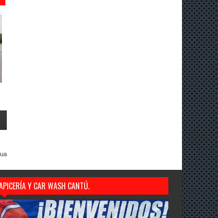
gua
APICERÍA Y CAR WASH CANTÚ.