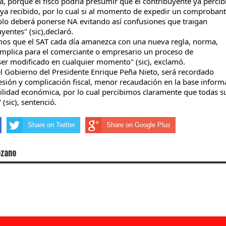
ca, porque el fisco podría presumir que el contribuyente ya percib
aya recibido, por lo cual si al momento de expedir un comproban
solo deberá ponerse NA evitando así confusiones que traigan
uyentes
" (
sic
),
declaró
.
mos
que el
SAT
cada día amanezca con una nueva regla, norma,
l implica para el comerciante o empresario un proceso de
er modificado en cualquier
momento
" (
sic
),
exclamó
.
l Gobierno del Presidente Enrique Peña Nieto, será recordado
sión y complicación fiscal, menor recaudación en la base inform
bilidad económica, por lo cual percibimos claramente que todas s
" (
sic
),
sentenció
.
Share on Twitter
Share on Google Plus
ozano