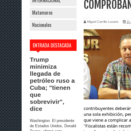
INTERNACIONAL
COMPROBANT
Matamoros
Miguel Carrillo Lozano
11:
Nacionales
ENTRADA DESTACADA
Trump
minimiza
llegada de
petróleo ruso a
Cuba; "tienen
que
sobrevivir",
contribuyentes deberán 
dice
una sola exhibición, pe
que viene a complicar a
Washington. El presidente
"
Fiscalistas
están reco
de Estados Unidos, Donald