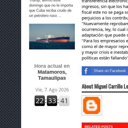
transferencia electróni
Trump, afirmó este
domingo que no le importa
ingr
esos, sin que los h
que Cuba reciba crudo de
fiscal este no se paga 
un petrolero ruso ...
perjuicios a los
contrib
"
Nuevamente
reproba
ocurrencia, ley, lo cua
adaptación que puede s
"
Para los empresarios e
como el de mayor repre
y mayor crisis e inesta
políticas están
fallando
Hora actual en
Share on Facebook
Matamoros,
Tamaulipas
About Miguel Carrillo L
RELATED POSTS