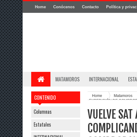
Home
Conócenos
Contacto
Política y priva
MATAMOROS
INTERNACIONAL
ESTA
Home
Matamoros
CONTENIDO
EXPEDICIÓN DE COMPROB
VUELVE SAT
Columnas
Estatales
COMPLICAND