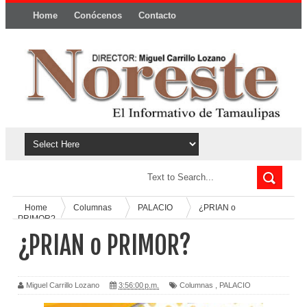
Home
Conócenos
Contacto
Política y privacidad
Home
Columnas
PALACIO
¿PRIAN o
PRIMOR?
¿PRIAN o PRIMOR?
Miguel Carrillo Lozano
3:56:00 p.m.
Columnas
,
PALACIO