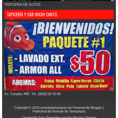
TAPICERIA DE AUTOS
TAPICERÍA Y CAR WASH CANTÚ.
Av. Canales #80. Tel. (868)218-33-68
Copyright © 2016
norestetamaulipas.mx
Powered By
Blogger
|
Published By
Noreste de Tamaulipas
Created By
Sora Templates
and
My Blogger Themes