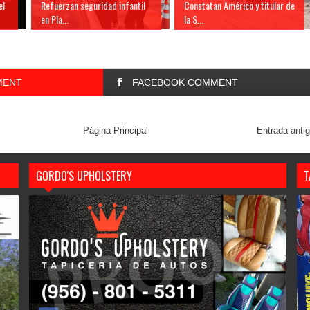
el
Refuerzan seguridad infantil
Constatan Américo y titular de
en Pla...
la S...
MENT
FACEBOOK COMMENT
Página Principal
Entrada anti
GORDO'S UPHOLSTERY
T