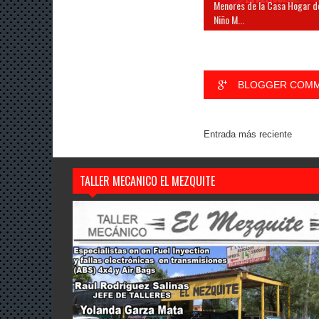
Menores de la Casa Hogar d
Niño M...
BLOGGER COM
Entrada más reciente
TALLER MECANICO EL MEZQUITE