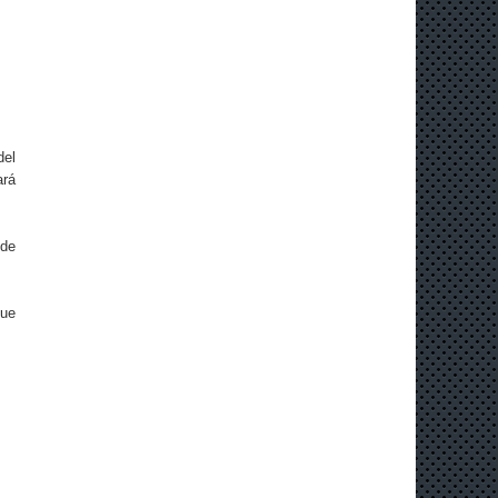
del
ará
 de
que