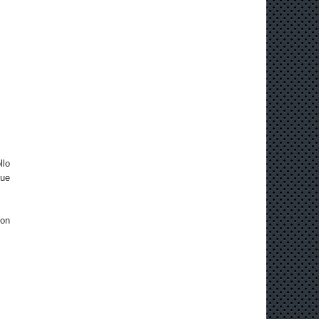
llo
que
ron