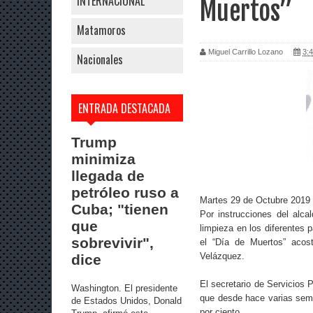
INTERNACIONAL
Muertos”
Matamoros
Miguel Carrillo Lozano
3:4
Nacionales
ENTRADA DESTACADA
Trump
minimiza
llegada de
petróleo ruso a
Martes 29 de Octubre 2019
Cuba; "tienen
Por instrucciones del alca
que
limpieza en los diferentes p
sobrevivir",
el “Día de Muertos” acost
Velázquez.
dice
El secretario de Servicios 
Washington. El presidente
que desde hace varias seman
de Estados Unidos, Donald
por ciento.