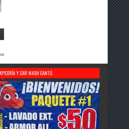
gua
APICERÍA Y CAR WASH CANTÚ.