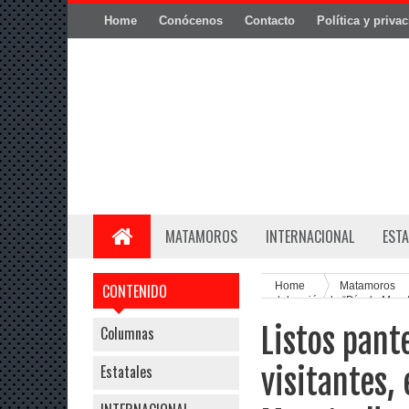
Home
Conócenos
Contacto
Política y priva
MATAMOROS
INTERNACIONAL
ESTA
Home
Matamoros
CONTENIDO
celebración de “Día de Muer
Listos pant
Columnas
Estatales
visitantes,