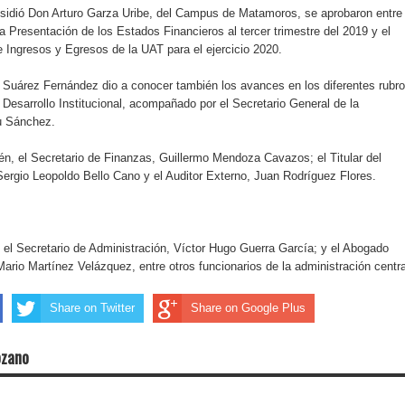
esidió Don Arturo Garza Uribe, del Campus de Matamoros, se aprobaron entre
a Presentación de los Estados Financieros al tercer trimestre del 2019 y el
Ingresos y Egresos de la UAT para el ejercicio 2020.
r Suárez Fernández dio a conocer también los avances en los diferentes rubr
Desarrollo Institucional, acompañado por el Secretario General de la
u Sánchez.
én, el Secretario de Finanzas, Guillermo Mendoza Cavazos; el Titular del
Sergio Leopoldo Bello Cano y el Auditor Externo, Juan Rodríguez Flores.
el Secretario de Administración, Víctor Hugo Guerra García; y el Abogado
ario Martínez Velázquez, entre otros funcionarios de la administración centra
Share on Twitter
Share on Google Plus
ozano