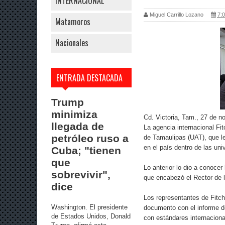
INTERNACIONAL
Miguel Carrillo Lozano
7:0
Matamoros
Nacionales
ENTRADA DESTACADA
Trump
minimiza
Cd. Victoria, Tam., 27 de n
llegada de
La agencia internacional Fit
petróleo ruso a
de Tamaulipas (UAT), que le
en el país dentro de las uni
Cuba; "tienen
que
Lo anterior lo dio a conocer
sobrevivir",
que encabezó el Rector de 
dice
Los representantes de Fitch
Washington. El presidente
documento con el informe de
de Estados Unidos, Donald
con estándares internaciona