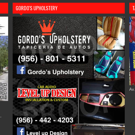
GORDO'S UPHOLSTERY
T
Av.
.