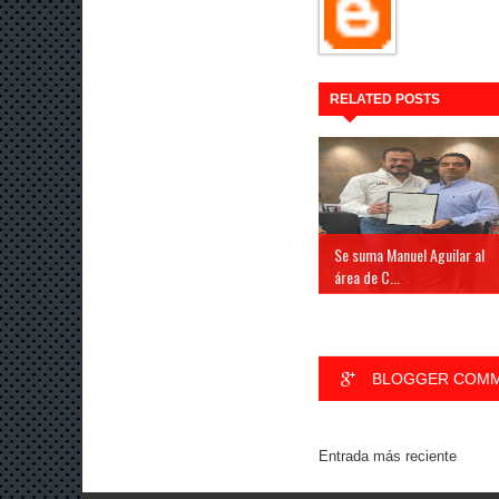
RELATED POSTS
Se suma Manuel Aguilar al
área de C...
BLOGGER COM
Entrada más reciente