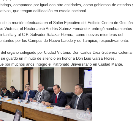
 Ratings, comparada por igual con otra entidades, como gobiernos de estados 
ativos, que tengan calificación en escala nacional.
o de la reunión efectuada en el Salón Ejecutivo del Edificio Centro de Gestión
s Victoria, el Rector José Andrés Suárez Fernández entregó nombramientos 
intanilla y al C.P. Salvador Salazar Herrera, como nuevos miembros del
sentantes por los Campus de Nuevo Laredo y de Tampico, respectivamente.
e del órgano colegiado por Ciudad Victoria, Don Carlos Diez Gutiérrez Colema
ón se guardó un minuto de silencio en honor a Don Luis Garza Flores,
que por muchos años integró el Patronato Universitario en Ciudad Mante.