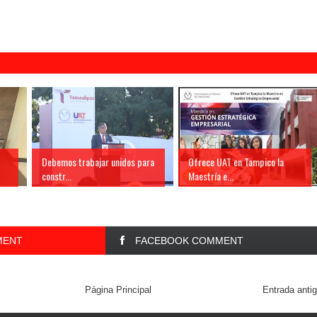
Debemos trabajar unidos para
Ofrece UAT en Tampico la
constr...
Maestría e...
MENT
FACEBOOK COMMENT
Página Principal
Entrada anti