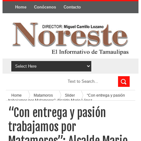
Home
Conócenos
Contacto
Política y privacidad
Home
Matamoros
Slider
“Con entrega y pasión
trabajamos por Matamoros”: Alcalde Mario López
“Con entrega y pasión
trabajamos por