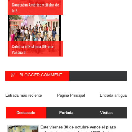
Constatan Américo y titular de
la S...
Celebra el Sistema DIF una
Pascua d...
BLOGGER COMMENT
FACEBOOK COMMENT
Entrada más reciente
Página Principal
Entrada antigua
Destacado
Portada
Visitas
Este viernes 30 de octubre vence el plazo