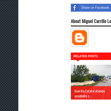
Share on Facebook
About Miguel Carrillo L
RELATED POSTS
Guardia Estatal atiende
accidente c...