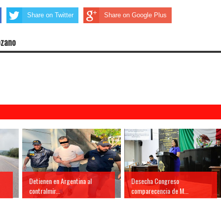
Share on Twitter
Share on Google Plus
ozano
Detienen en Argentina al
Desecha Congreso
contralmir...
comparecencia de M...