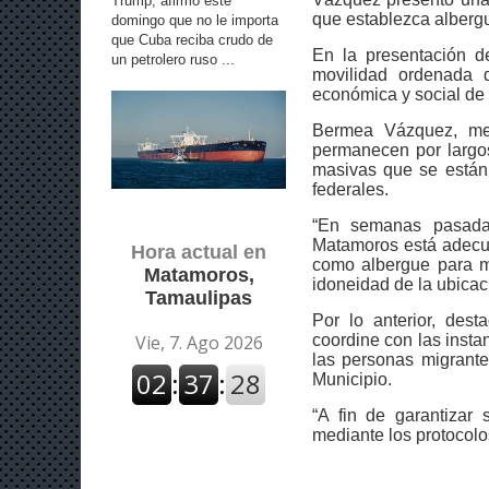
Trump, afirmó este
que establezca albergu
domingo que no le importa
que Cuba reciba crudo de
En la presentación de
un petrolero ruso ...
movilidad ordenada 
económica y social de 
Bermea Vázquez, me
permanecen por largo
masivas que se están 
federales.
“En semanas pasadas
Matamoros está adecu
Hora actual en
como albergue para mi
Matamoros,
idoneidad de la ubicaci
Tamaulipas
Por lo anterior, de
coordine con las insta
las personas migrante
Municipio.
“A fin de garantizar
mediante los protocolo