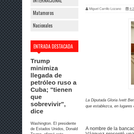
INTERNACIONAL
Miguel Carrillo Lozano
4:2
Matamoros
Nacionales
ENTRADA DESTACADA
Trump
minimiza
llegada de
petróleo ruso a
Cuba; "tienen
que
La Diputada Gloria Ivett Be
sobrevivir",
que establezca, en lugares
dice
Washington. El presidente
A nombre de la bancad
de Estados Unidos, Donald
Vázquez presentó una I