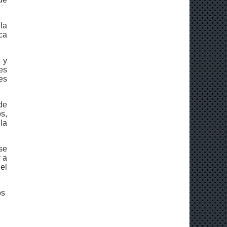
la
ca
 y
es
es
de
s,
la
se
 a
el
os