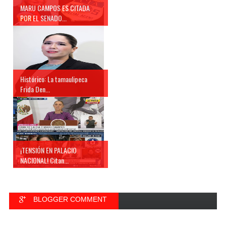
MARU CAMPOS ES CITADA
POR EL SENADO...
Histórico: La tamaulipeca
Frida Den...
¡TENSIÓN EN PALACIO
NACIONAL! Citan...
BLOGGER COMMENT
FACEBOOK COMMENT