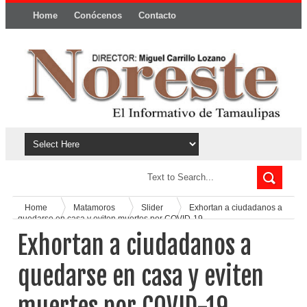
Home
Conócenos
Contacto
Política y privacidad
Home
Matamoros
Slider
Exhortan a ciudadanos a
quedarse en casa y eviten muertes por COVID-19
Exhortan a ciudadanos a
quedarse en casa y eviten