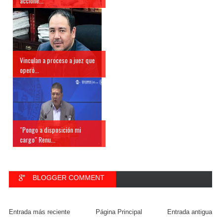
accione...
Vinculan a proceso a juez que
operó...
"Pongo a disposición mi
cargo" Renu...
BLOGGER COMMENT
FACEBOOK COMMENT
Entrada más reciente
Página Principal
Entrada antigua