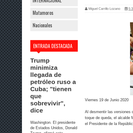
INTERNACIONAL
Miguel Carrillo Lozano
5:3
Matamoros
Nacionales
ENTRADA DESTACADA
Trump
minimiza
llegada de
petróleo ruso a
Cuba; "tienen
que
Viernes 19 de Junio 2020
sobrevivir",
dice
Al desmentir las versiones 
toque de queda, el alcalde 
Washington. El presidente
el Presidente de la Repúbli
de Estados Unidos, Donald