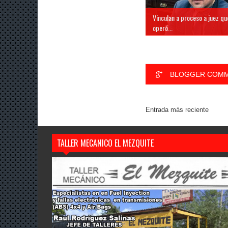
Vinculan a proceso a juez qu
operó...
BLOGGER COM
Entrada más reciente
TALLER MECANICO EL MEZQUITE