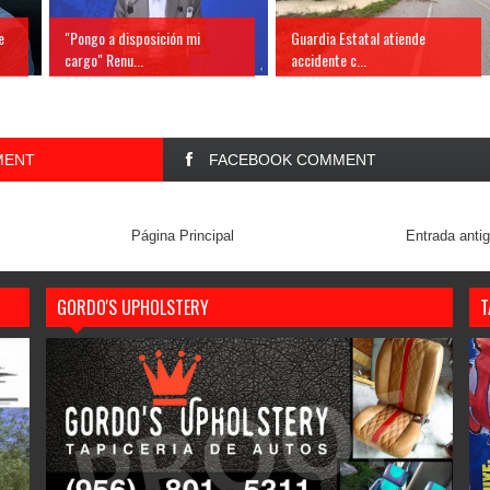
e
"Pongo a disposición mi
Guardia Estatal atiende
cargo" Renu...
accidente c...
MENT
FACEBOOK COMMENT
Página Principal
Entrada anti
GORDO'S UPHOLSTERY
T