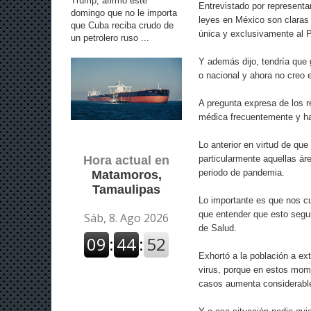
Trump, afirmó este
Entrevistado por represent
domingo que no le importa
leyes en México son claras
que Cuba reciba crudo de
única y exclusivamente al 
un petrolero ruso ...
Y además dijo, tendría que 
o nacional y ahora no creo 
A pregunta expresa de los re
médica frecuentemente y ha
Lo anterior en virtud de que
particularmente aquellas ár
Hora actual en
periodo de pandemia.
Matamoros,
Tamaulipas
Lo importante es que nos c
que entender que esto segui
de Salud.
Exhortó a la población a ext
virus, porque en estos mom
casos aumenta considerable