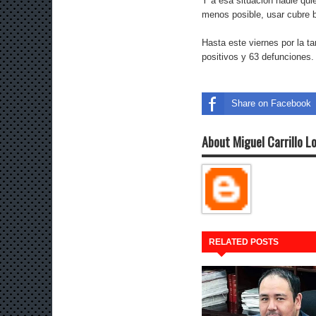
Y a esa situación nadie qui
menos posible, usar cubre bo
Hasta este viernes por la 
positivos y 63 defunciones.
Share on Facebook
About Miguel Carrillo L
RELATED POSTS