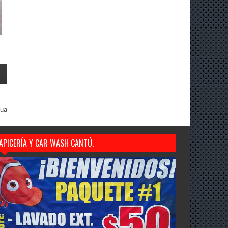
gua
APICERÍA Y CAR WASH CANTÚ.