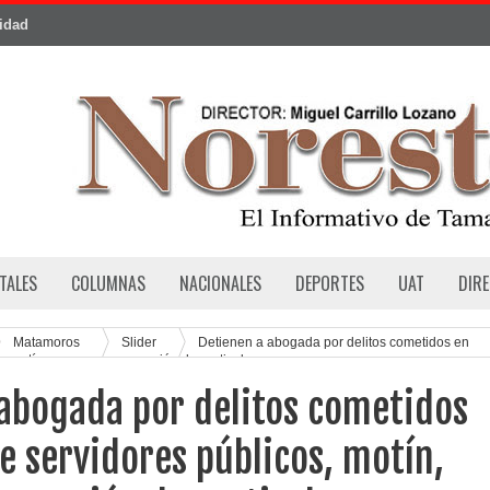
cidad
TALES
COLUMNAS
NACIONALES
DEPORTES
UAT
DIR
Matamoros
Slider
Detienen a abogada por delitos cometidos en
s, motín, amenazas y coacción de particulares
 abogada por delitos cometidos
e servidores públicos, motín,