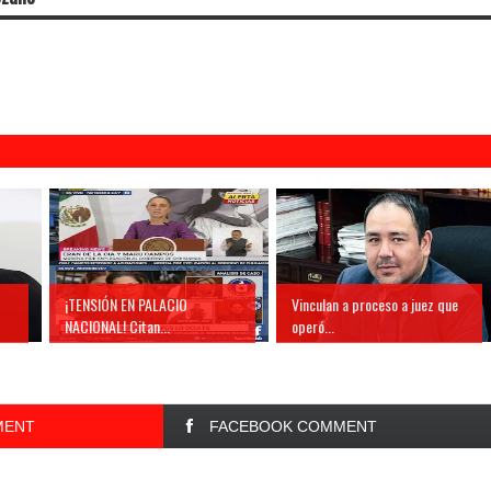
¡TENSIÓN EN PALACIO
Vinculan a proceso a juez que
NACIONAL! Citan...
operó...
MENT
FACEBOOK COMMENT