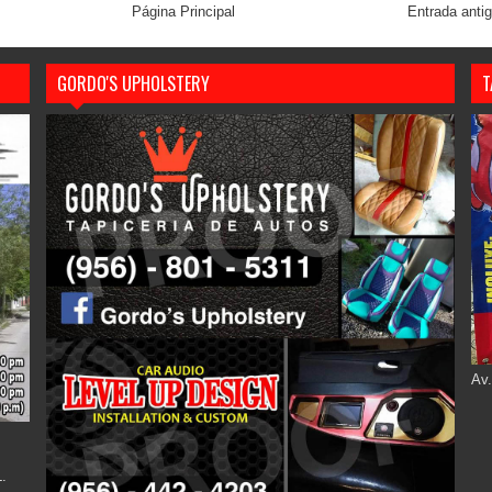
Página Principal
Entrada anti
GORDO'S UPHOLSTERY
T
Av.
.