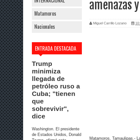
INTERNACIONAL
amenazas y 
Matamoros
Miguel Carrillo Lozano
10:
Nacionales
ENTRADA DESTACADA
Trump
minimiza
llegada de
petróleo ruso a
Cuba; "tienen
que
sobrevivir",
dice
Washington. El presidente
de Estados Unidos, Donald
Matamoros, Tamaulipas.- La