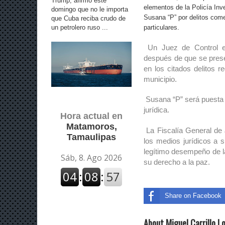
Trump, afirmó este
elementos de la Policía Inv
domingo que no le importa
Susana “P” por delitos com
que Cuba reciba crudo de
un petrolero ruso ...
particulares.
Un Juez de Control em
después de que se prese
en los citados delitos 
municipio.
Susana “P” será puesta 
jurídica.
Hora actual en
Matamoros,
La Fiscalía General de 
Tamaulipas
los medios jurídicos a s
legítimo desempeño de la
su derecho a la paz.
Share on Facebook
About Miguel Carrillo L