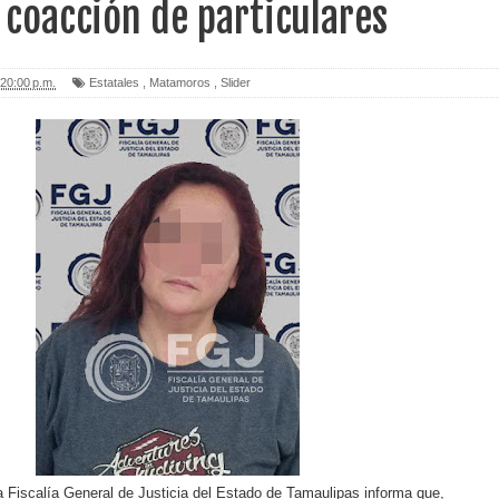
coacción de particulares
20:00 p.m.
Estatales
,
Matamoros
,
Slider
 Fiscalía General de Justicia del Estado de Tamaulipas informa que,