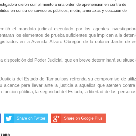
estigadora dieron cumplimiento a una orden de aprehensión en contra de
etidos en contra de servidores públicos, motín, amenazas y coacción de
itió el mandato judicial ejecutado por los agentes investigador
ntaran los elementos de prueba suficientes que implican a la deten
registrados en la Avenida Álvaro Obregón de la colonia Jardín de e
a disposición del Poder Judicial, que en breve determinará su situac
Justicia del Estado de Tamaulipas refrenda su compromiso de utili
u alcance para llevar ante la justicia a aquellos que atenten contra
 función pública, la seguridad del Estado, la libertad de las persona
Share on Twitter
Share on Google Plus
ozano