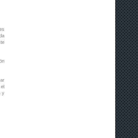
es
ida
ste
ión
zar
 el
s y