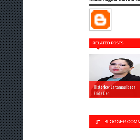
RELATED POSTS
Histórico: La tamaulipeca
Frida Den...
BLOGGER COM