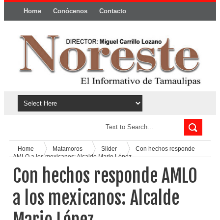
Home
Conócenos
Contacto
Política y privacidad
Home
Matamoros
Slider
Con hechos responde
AMLO a los mexicanos: Alcalde Mario López
Con hechos responde AMLO
a los mexicanos: Alcalde