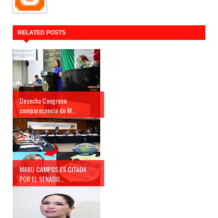
RELATED POSTS
Desecha Congreso
comparecencia de M...
MARU CAMPOS ES CITADA
POR EL SENADO...