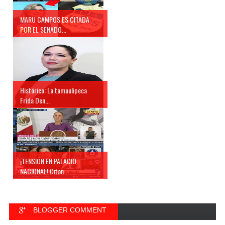
MARU CAMPOS ES CITADA
POR EL SENADO...
Histórico: La tamaulipeca
Frida Den...
¡TENSIÓN EN PALACIO
NACIONAL! Citan...
BLOGGER COMMENT