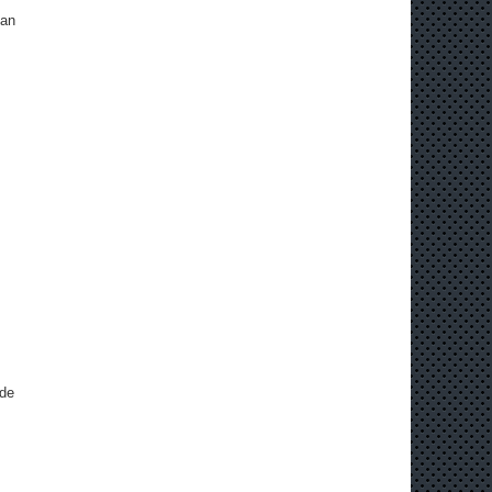
can
 de
s