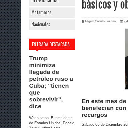
INTERNACIONAL
básicos y o
Matamoros
Miguel Carrillo Lozano
7:4
Nacionales
ENTRADA DESTACADA
Trump
minimiza
llegada de
petróleo ruso a
Cuba; "tienen
que
sobrevivir",
En este mes de
dice
benefecian con 
recargos
Washington. El presidente
de Estados Unidos, Donald
Sábado 05 de Diciembre 20