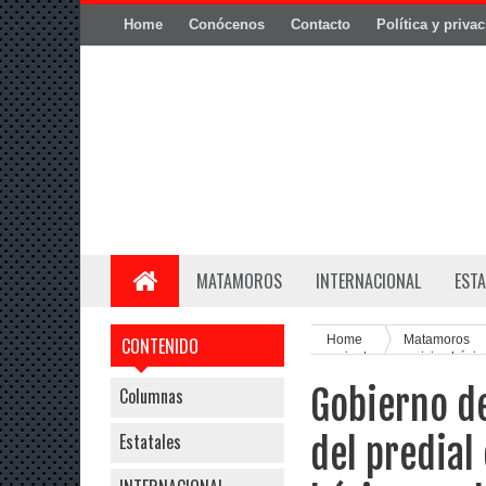
Home
Conócenos
Contacto
Política y priva
MATAMOROS
INTERNACIONAL
ESTA
Home
Matamoros
CONTENIDO
por ciento en servicios básic
Gobierno de
Columnas
Estatales
del predial