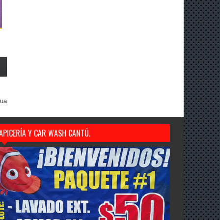
gua
APICERÍA Y CAR WASH CANTÚ.