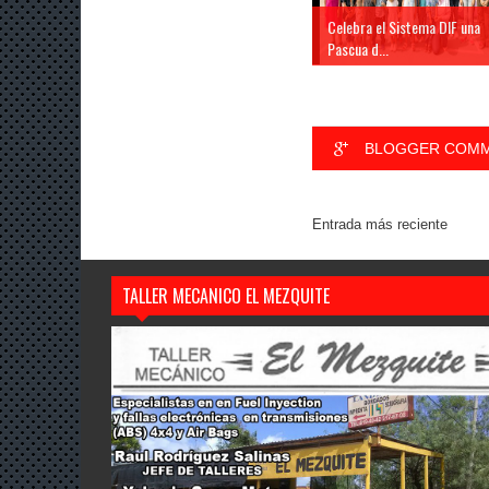
Celebra el Sistema DIF una
Pascua d...
BLOGGER COM
Entrada más reciente
TALLER MECANICO EL MEZQUITE