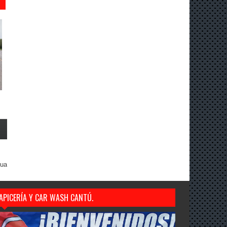
gua
APICERÍA Y CAR WASH CANTÚ.