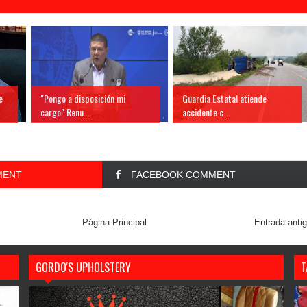
e
"Pongo a disposición mi
Guardia Estatal atiende
cargo" Renu...
accidente c...
MENT
FACEBOOK COMMENT
Página Principal
Entrada anti
GORDO'S UPHOLSTERY
T