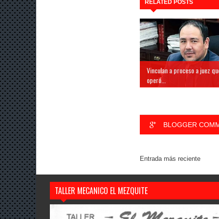
RELATED POSTS
Vinculan a proceso a juez qu
operó...
BLOGGER COM
Entrada más reciente
TALLER MECANICO EL MEZQUITE