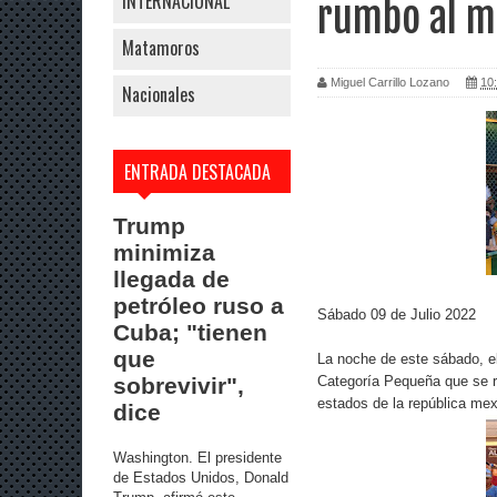
INTERNACIONAL
rumbo al m
Matamoros
Miguel Carrillo Lozano
10:
Nacionales
ENTRADA DESTACADA
Trump
minimiza
llegada de
petróleo ruso a
Sábado 09 de Julio 2022
Cuba; "tienen
que
La noche de este sábado, el
Categoría Pequeña que se r
sobrevivir",
estados de la república mex
dice
Washington. El presidente
de Estados Unidos, Donald