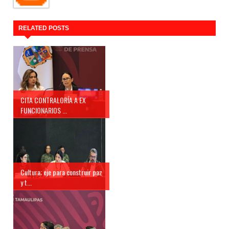
RELATED POSTS
CITA CONTRALORÍA A EX
FUNCIONARIOS ...
Cultura; eje para construir paz
y t...