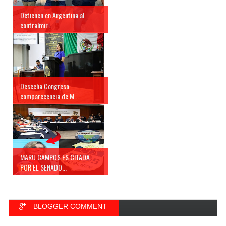
Detienen en Argentina al
contralmir...
Desecha Congreso
comparecencia de M...
MARU CAMPOS ES CITADA
POR EL SENADO...
BLOGGER COMMENT