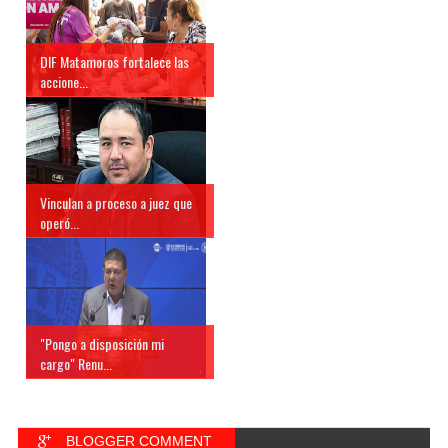
DIF Matamoros fortalece las
accione...
Vinculan a proceso a juez que
operó...
"Pongo a disposición mi
cargo" Renu...
BLOGGER COMMENT