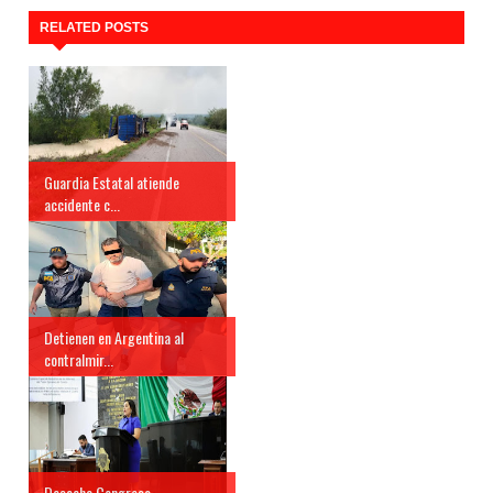
RELATED POSTS
Guardia Estatal atiende
accidente c...
Detienen en Argentina al
contralmir...
Desecha Congreso