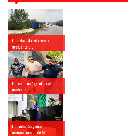
Guardia Estatal atiende
accidente c...
Detienen en Argentina al
contralmir...
Desecha Congreso
comparecencia de M...