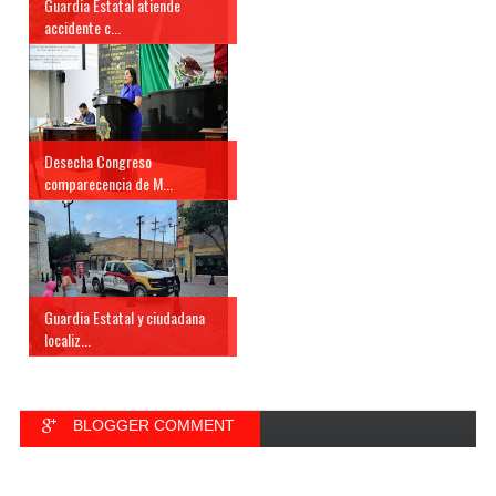
Guardia Estatal atiende
accidente c...
Desecha Congreso
comparecencia de M...
Guardia Estatal y ciudadana
localiz...
BLOGGER COMMENT
FACEBOOK COMMENT