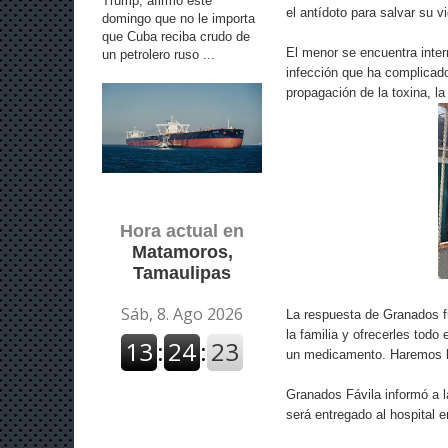
Trump, afirmó este
el antídoto para salvar su v
domingo que no le importa
que Cuba reciba crudo de
El menor se encuentra inter
un petrolero ruso ...
infección que ha complicado
propagación de la toxina, l
Hora actual en
Matamoros,
Tamaulipas
La respuesta de Granados fu
la familia y ofrecerles todo
un medicamento. Haremos lo 
Granados Fávila informó a 
será entregado al hospital 