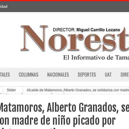
cidad
TALES
COLUMNAS
NACIONALES
DEPORTES
UAT
DIR
Slider
Alcalde de Matamoros, Alberto Granados, se solidariza con madr
olinista y garantiza apoyo con medicamentos
Matamoros, Alberto Granados, s
con madre de niño picado por