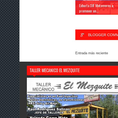
Exhorta DIF Matamoros a
promover un...
BLOGGER COM
Entrada más reciente
TALLER MECANICO EL MEZQUITE