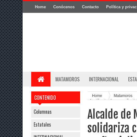
Home
Conócenos
Contacto
Política y priva
MATAMOROS
INTERNACIONAL
ESTA
Home
Matamoros
CONTENIDO
de niño picado por araña vi
Alcalde de 
Columnas
Estatales
solidariza 