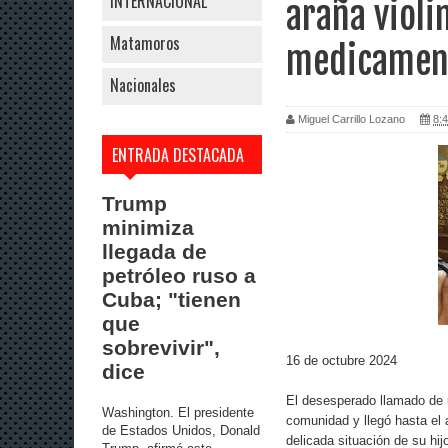
INTERNACIONAL
araña violi
Matamoros
medicamen
Nacionales
Miguel Carrillo Lozano
8:4
ENTRADA DESTACADA
Trump
minimiza
llegada de
petróleo ruso a
Cuba; "tienen
que
sobrevivir",
16 de octubre 2024
dice
El desesperado llamado de 
Washington. El presidente
comunidad y llegó hasta el 
de Estados Unidos, Donald
delicada situación de su hij