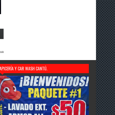
gua
APICERÍA Y CAR WASH CANTÚ.