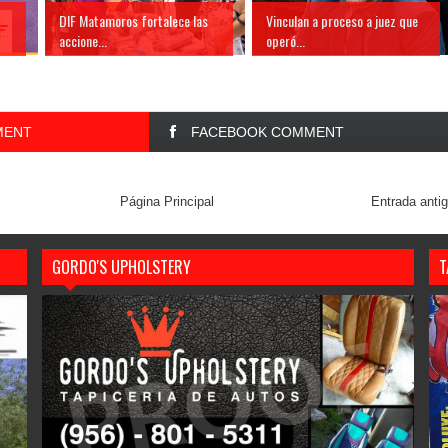
DIF Matamoros fortalece las
Vinculan a proceso a juez que
accione...
operó...
MENT
FACEBOOK COMMENT
Página Principal
Entrada anti
GORDO'S UPHOLSTERY
T