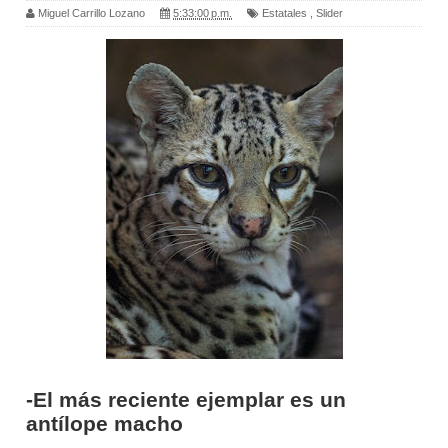
Miguel Carrillo Lozano
5:33:00 p.m.
Estatales
,
Slider
-El más reciente ejemplar es un
antílope macho