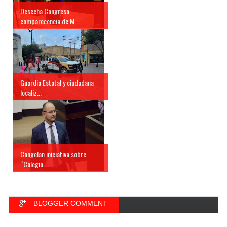
Desecha Congreso
comparecencia de M...
Guardia Estatal y ciudadana
localiz...
Congelan iniciativa sobre
“Colegio ...
BLOGGER COMMENT
FACEBOOK COMMENT