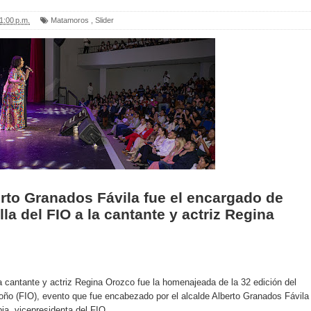
1:00 p.m.
Matamoros
,
Slider
berto Granados Fávila fue el encargado de
la del FIO a la cantante y actriz Regina
 cantante y actriz Regina Orozco fue la homenajeada de la 32 edición del
toño (FIO), evento que fue encabezado por el alcalde Alberto Granados Fávila
ia, vicepresidenta del FIO.