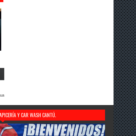
gua
APICERÍA Y CAR WASH CANTÚ.