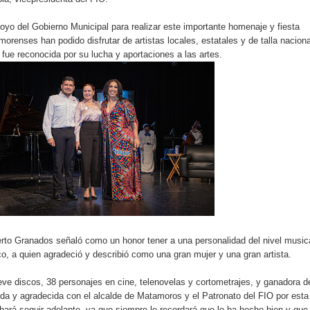
oyo del Gobierno Municipal para realizar este importante homenaje y fiesta
amorenses han podido disfrutar de artistas locales, estatales y de talla naciona
ue reconocida por su lucha y aportaciones a las artes.
erto Granados señaló como un honor tener a una personalidad del nivel music
, a quien agradeció y describió como una gran mujer y una gran artista.
eve discos, 38 personajes en cine, telenovelas y cortometrajes, y ganadora d
da y agradecida con el alcalde de Matamoros y el Patronato del FIO por esta
a hará seguir adelante, ya que siempre le recordará que lo ha hecho bien y que 