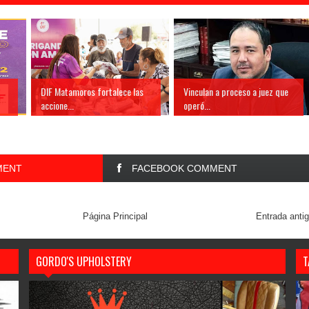
DIF Matamoros fortalece las
Vinculan a proceso a juez que
accione...
operó...
MENT
FACEBOOK COMMENT
Página Principal
Entrada anti
GORDO'S UPHOLSTERY
T