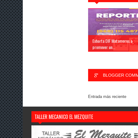
Exhorta DIF Matamoros a
promover un...
BLOGGER COM
Entrada más reciente
TALLER MECANICO EL MEZQUITE