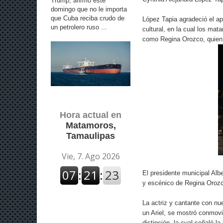
Trump, afirmó este
domingo que no le importa
que Cuba reciba crudo de
López Tapia agradeció el ap
un petrolero ruso ...
cultural, en la cual los mat
como Regina Orozco, quien f
Hora actual en
Matamoros,
Tamaulipas
El presidente municipal Alb
y escénico de Regina Orozco
La actriz y cantante con nu
un Ariel, se mostró conmovi
distinción, la cual señaló l