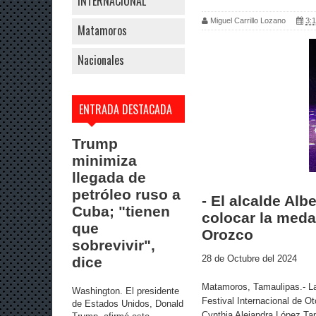
INTERNACIONAL
Miguel Carrillo Lozano
3:1
Matamoros
Nacionales
ENTRADA DESTACADA
Trump
minimiza
llegada de
petróleo ruso a
- El alcalde Al
Cuba; "tienen
colocar la medal
que
Orozco
sobrevivir",
28 de Octubre del 2024
dice
Matamoros, Tamaulipas.- La
Washington. El presidente
Festival Internacional de O
de Estados Unidos, Donald
Cynthia Alejandra López Tap