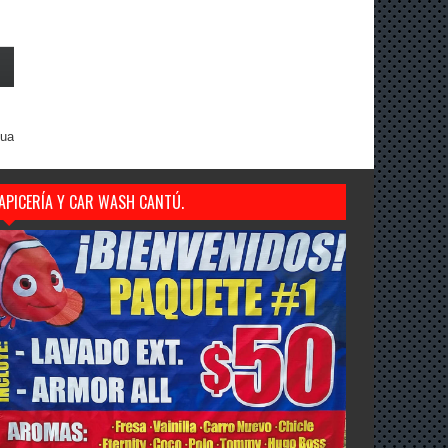
gua
APICERÍA Y CAR WASH CANTÚ.