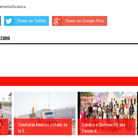
tamorosAvanza
Share on Twitter
Share on Google Plus
ozano
l
Constatan Américo y titular de
Celebra el Sistema DIF una
la S...
Pascua d...