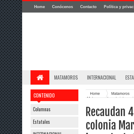
Home
Conócenos
Contacto
Política y priva
MATAMOROS
INTERNACIONAL
ESTA
Home
Matamoros
CONTENIDO
Matamoros durante intensa j
Recaudan 40
Columnas
Estatales
colonia Ma