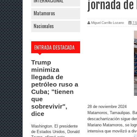
INTERNACIONAL
jornada de 
Matamoros
Miguel Carrillo Lozano
7:5
Nacionales
ENTRADA DESTACADA
Trump
minimiza
llegada de
petróleo ruso a
Cuba; "tienen
que
sobrevivir",
28 de noviembre 2024
dice
Matamoros, Tamaulipas. Bajo
descacharrización sigue dem
Mariano Matamoros, se logr
Washington. El presidente
intensiva que movilizó a di
de Estados Unidos, Donald