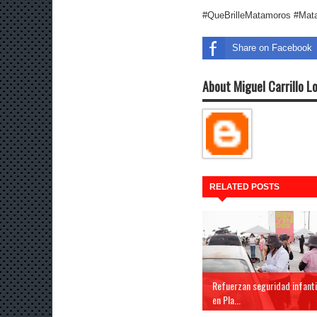
#QueBrilleMatamoros #Ma
Share on Facebook
About Miguel Carrillo L
RELATED POSTS
Refuerzan seguridad infanti
en Pla...