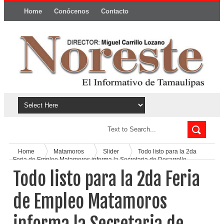
Home
Conócenos
Contacto
Política y privacidad
Home
Matamoros
Slider
Todo listo para la 2da
Feria de Empleo Matamoros informa la Secretaria de Desarrollo
Económico Municipal y el SNE
Todo listo para la 2da Feria
de Empleo Matamoros