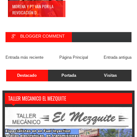
MORENA Y PT VAN POR LA
REVOCACIÓN D...
BLOGGER COMMENT
FACEBOOK COMMENT
Entrada más reciente
Página Principal
Entrada antigua
Destacado
Portada
Visitas
TALLER MECANICO EL MEZQUITE