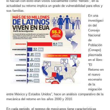
lo hacían con éxito eran vistos socialmente como “héroes”, en la
actualidad su retorno implica un grado de vulnerabilidad para ellos y
sus familias.
En una
investigaci
ón del
Consejo
Nacional
de
Población
(Conapo)
plasmada
en el libro:
“El
Retorno en
el nuevo
escenario
de la
migración
entre México y Estados Unidos”, hace un análisis comparativo de la
mecánica del retorno en los años 2000 y 2010.
En cada periodo, el regreso de mexicanos tiene características