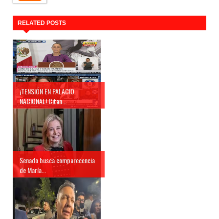
RELATED POSTS
¡TENSIÓN EN PALACIO
NACIONAL! Citan...
Senado busca comparecencia
de María...