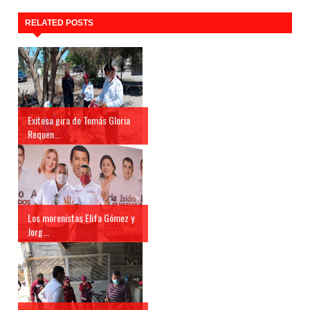
RELATED POSTS
Exitosa gira de Tomás Gloria
Requen...
Los morenistas Elifa Gómez y
Jorg...