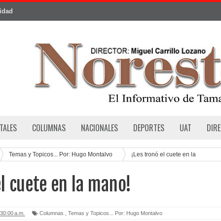
cidad
TALES
COLUMNAS
NACIONALES
DEPORTES
UAT
DIR
Temas y Topicos... Por: Hugo Montalvo
¡Les tronó el cuete en la
el cuete en la mano!
30:00 a.m.
Columnas
,
Temas y Topicos... Por: Hugo Montalvo