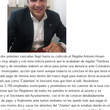
e dos potentes zancadas llegó hasta su cubículo el Regidor Antonio Amaro
s muy alegre y con esta noticia parecía que le acababan de regalar “Tambora
empo y de inmediato elaborò un oficio para poner una denuncia ante Contralorì
s municipales, acción que tomò aunque todavía no concluìa el dìa que tenía e
itado pago de nòmina esto dentro del marco legal para realizar dicha acusació
lo que como “Calambre” le funcionò mas que bien al edil, llevándose
 los 2,700 empleados municipales y poniéndose en los cuernos de la luna con
onar que los Regidores de todos los partidos le entraron al asunto y se
yor y el Secretario del Ayuntamiento, con el fin de conocer detalladamente
a de pago, y finalmente ante tantos embates no les quedó màs que pagar el
 ese mismo dìa y sacar los ahorritos del “Jineteo” que le estaban dando en u