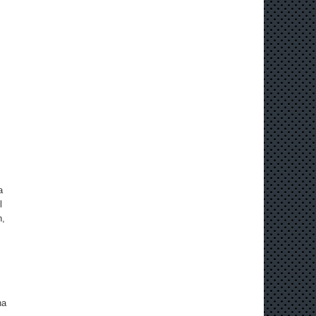
a
l
n,
na