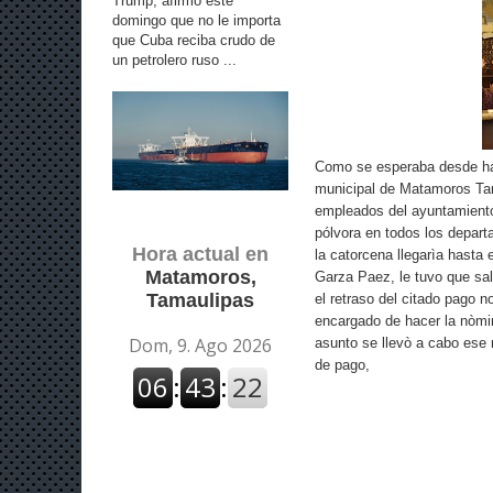
Trump, afirmó este
domingo que no le importa
que Cuba reciba crudo de
un petrolero ruso ...
Como se esperaba desde hac
municipal de Matamoros Tam
empleados del ayuntamiento 
pólvora en todos los depart
Hora actual en
la catorcena llegarìa hasta
Matamoros,
Garza Paez, le tuvo que sal
Tamaulipas
el retraso del citado pago no
encargado de hacer la nòmin
asunto se llevò a cabo ese m
de pago,