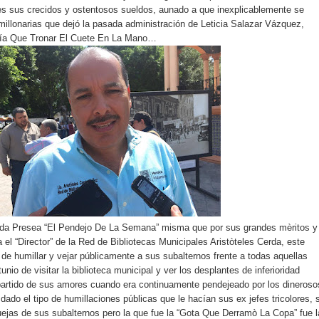
es sus crecidos y ostentosos sueldos, aunado a que inexplicablemente se
illonarias que dejó la pasada administración de Leticia Salazar Vázquez,
nía Que Tronar El Cuete En La Mano…
a Presea “El Pendejo De La Semana” misma que por sus grandes mèritos y
 el “Director” de la Red de Bibliotecas Municipales Aristòteles Cerda, este
 de humillar y vejar públicamente a sus subalternos frente a todas aquellas
unio de visitar la biblioteca municipal y ver los desplantes de inferioridad
partido de sus amores cuando era continuamente pendejeado por los dineroso
do el tipo de humillaciones públicas que le hacían sus ex jefes tricolores, 
ejas de sus subalternos pero la que fue la “Gota Que Derramò La Copa” fue l