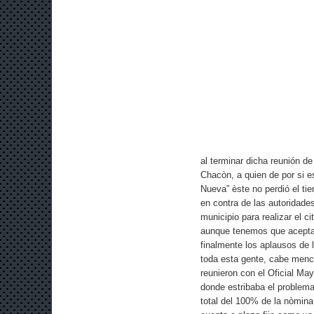
al terminar dicha reunión d
Chacòn, a quien de por si e
Nueva” èste no perdió el ti
en contra de las autoridade
municipio para realizar el c
aunque tenemos que aceptar
finalmente los aplausos de
toda esta gente, cabe menci
reunieron con el Oficial Ma
donde estribaba el problem
total del 100% de la nòmina