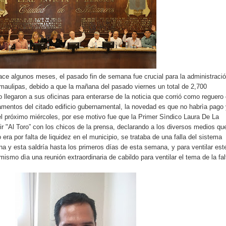
e algunos meses, el pasado fin de semana fue crucial para la administraci
aulipas, debido a que la mañana del pasado viernes un total de 2,700
llegaron a sus oficinas para enterarse de la noticia que corrió como reguero
amentos del citado edificio gubernamental, la novedad es que no habrìa pago
 el próximo miércoles, por ese motivo fue que la Primer Sìndico Laura De La
ir "Al Toro” con los chicos de la prensa, declarando a los diversos medios qu
 era por falta de liquidez en el municipio, se trataba de una falla del sistema
a y esta saldría hasta los primeros días de esta semana, y para ventilar est
ismo dìa una reunión extraordinaria de cabildo para ventilar el tema de la fal