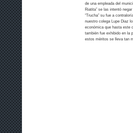
de una empleada del munici
Riatita” se las intentò neg
“Trucha” su fue a contralor
nuestro colega Lupe Diaz lo
económica que hasta este d
también fue exhibido en la p
estos mèritos se lleva tan