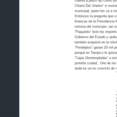
cuenta a plazo fijo como ya
Charro Del Jineteo” si exis
municipal, quien les va a v
Entònces la pregunta que c
finanzas de la Presidencia 
nòmina del municipio, tan s
“Paquetito” èste les import
Gobierno del Estado y andu
también enquistò en la nòm
“Pendejitos” ganan 20 mil p
porquè en Tampico le quisi
“Cajas Destempladas” a esto
porteña ciudad., Uno de lo
duda es un ex convicto d