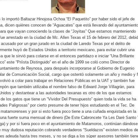
 lo importò Baltazar Hinojosa Ochoa “El Paquetito” por haber sido el jefe de
ña, dicen quiènes conocen de “Aguacates” que està llevando del ayuntamient
ara que vayan conociendo la clases de “Joyitas” Que estamos manteniendo
fue arrestado en la ciudad de Mc. Allen Texas el 15 de febrero del 2012, debi
 acusado por un gran jurado en la ciudad de Laredo Texas por el delito de
rmente huyò de Estados Unidos a territorio mexicano, para evitar cubrir una
a que le sirvió para colarse en el entonces partidazo e iniciar “Una Brillante
co” este “Priìsta Distinguido” en el año de 1999 se coló como Director de
yuntamiento de Reynosa, para después incorporarse al Gobierno de Eugenio
ular de Comunicaciòn Social, cargo que ostentò solamente un año y medio y 
 volvió a colar para trabajar en Relaciones Pùblicas en la UAT y también fue
ampòn que también utilizaba el nombre falso de Edward Jorge Villagràn, para
Unidos y destantear a las autoridades texanas es otro de los que estamos
de los gatos que tiene un “Vividor Del Presupuesto” quien toda la vida se ha
tades Paligrosas” por cierto presume de tener hijos estudiando en el Tec. De
s matamorenses y por si esto fuera poco tiene a una cuñada enquistada en la
 una fuerte suma mensual de dinero (De Este Cabroncete Ya Les Darè Santo
ga) y por si fuera poco en el ayuntamiento de Matamoros, continúan dándose
e muy dudosa reputación cobrando verdaderos “Sueldazos” existen medios d
les adeuda hasta tres meses, y no se diga a los sùper asesores también tien