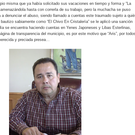
pio misma que ya había solicitado sus vacaciones en tiempo y forma y “La
ar amenazándola hasta con correrla de su trabajo, pero la muchacha se puso
ía a denunciar el abuso, siendo llamado a cuentas este traumado sujeto a qui
 bautizo sabiamente como “El Chivo En Cristalerìa” se le aplicò una sanción
ìa se encuentra haciendo cuentas en Yenes Japoneses y Libas Esterlinas,
ágina de transparencia del municipio, es por este motivo que “Aris”, por todo
 merecida y preciada presea…