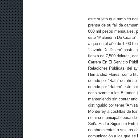
este sujeto que también nos
prensa de su fallida campa
800 mil pesos mensuales, p
este “Malandrìn De Cuarta” 
a que en el año de 1990 fue
“Lavado De Dinero” posterio
fianza de 7,500 dòlares, cos
Carrera En El Servicio Pùbli
Relaciones Pùblicas, del a
Hernàndez Flores, como tit
corrido por “Rata” de ahì se
corrido por “Ratero” este h
desplazarse a los Estados 
manteniendo sin contar uno 
distinguido por tener “Amis
Monterrey a costillas de lo
nòmina municipal cobrando
Seña En La Siguiente Entre
nombramientos a sujetos d
comunicación a los que se 