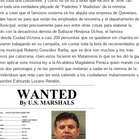
 es toda una costumbre, y como no se va a tener que recurrir al “Arte Tan
ten toda una verdadera pléyade de “Padrotes Y Madrotas” de la nòmina
enir a creer que el famosos sistema se los alquila una empresa de Queretaro,
abe hacer es para que están los empleados de tesorería y el departamento d
Municipal, están precisamente para eso entre otras cosas para elaborar la
olo con la desastrosa derrota de Baltazar Hinojosa Ochoa, el famoso
ò desde Ciudad Victoria a casi 200 personitas que se quedaron sin chamba en
vieron trabajando en su campaña, sin contar toda la bola de recomendados q
ina municipal Roberto Gonzàlez Barba, que se dice son muchos y los màs
esos por catorcena, claro estos hicieron en Matamoros lo que se les diò la g
eron aplicar esta misma ley a la Alcaldesa Magdalena Peraza quien mando co
s dos personajes y no les permitió que metieran a nadie en la nòmina de la
s individuos que màs caro les està saliendo a los ciudadanos matamorenses s
e nombre Edmundo Lozano Rendòn,