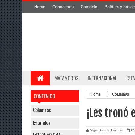
Home
Conócenos
Contacto
Política y priva
MATAMOROS
INTERNACIONAL
ESTA
Home
Columnas
CONTENIDO
mano!
¡Les tronó 
Columnas
Estatales
Miguel Carrillo Lozano
12: