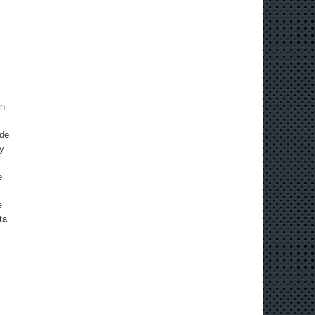
ón
 de
 y
e
e
ta