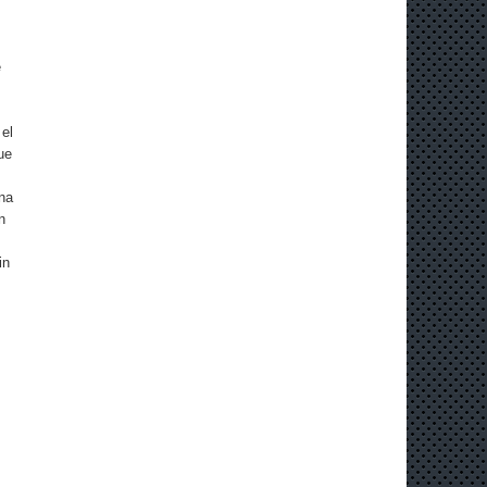
e
 el
ue
ana
n
in