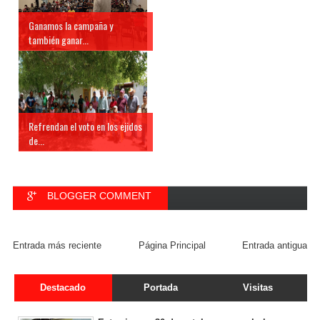
Ganamos la campaña y
también ganar...
Refrendan el voto en los ejidos
de...
BLOGGER COMMENT
FACEBOOK COMMENT
Entrada más reciente
Página Principal
Entrada antigua
Destacado
Portada
Visitas